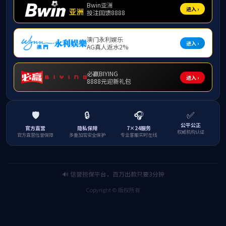
奥体建设
奥体公司党总支始终坚持以强化党组织政
治功能和组织功能为核心，立足企业党建实
践创新，将数学逻辑与党建工作深度融合，
构建起独具特色的
“加减乘除” 四维党建工
作法
：