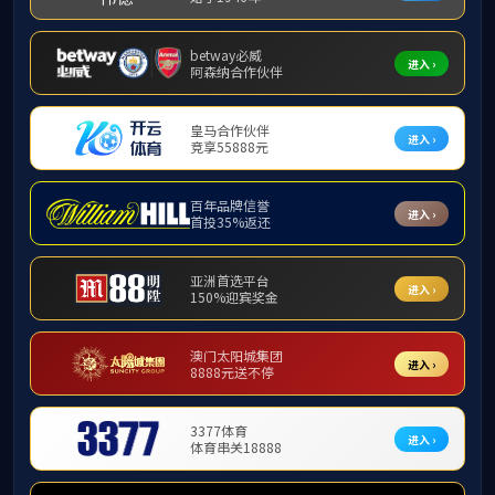
究会企业党建工作委员会和《国企》杂志联合
主办的第六届国企党建创新优秀成果（案例）
征集推选活动圆满落下了帷幕。经《国企》杂
志权威发布，bevictor伟德集团奥体建设申报的
《“加减乘除”四则运算：锻造全产业链“红色引
擎”》案例，以及bevictor伟德集团青奥城公司
申报的《坚持“五个融合”，打造“五星”组织，
以强有力党建工作推动企业高质量发展》案
例，从全国1500余个参评项目中双双脱颖而
出，成功入选“第六届国企党建创新优秀案
例”。