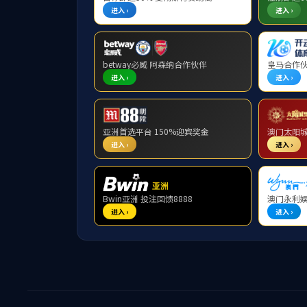
江山智
江山智联物业
年度信息
南京奥
中期信息
江山智
季度信息
南京奥
薪酬管理
江山智
子公司信息公开
南京奥
园林公司
江山智
青奥城公司
南京奥
紫金商管公司