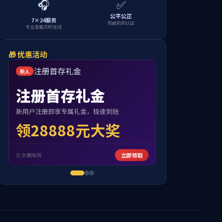
当前位置：
首页
>
信息公开
>
子公司信息公开
>
江山智联物业
2025-08-29
2025-08-29
2025-06-27
2025-06-27
2025-04-29
2025-04-29
2024-10-29