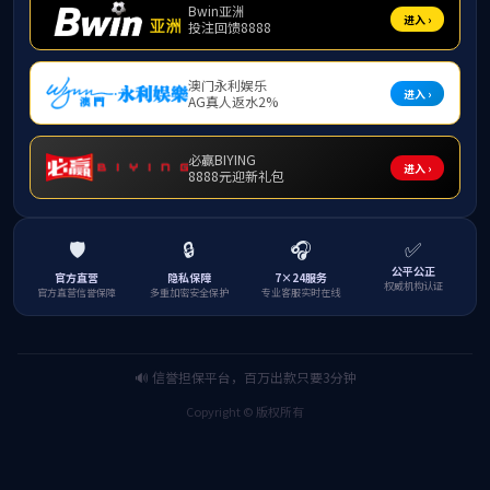
bevictor伟德集团园林公司党支部开展“赠苗木
2021-04-30
美乡村、学党史悟心得”主题...
会展公司党支部开展“学党史缅怀先烈，践初
2021-04-25
心砥砺前行”支部共建...
缅怀英雄先烈，感知百年党史 ——新城公司
2021-04-21
与市规划和自然资源局基...
集团党群工作部门第二期业务分享会顺利举
2021-04-12
行
基层党建丨廉星耀管廊·匠心竞上游——新城
2021-04-07
公司党支部与中铁四局秦...
回顾丨情暖三月学雷锋，bevictor伟德集团青
2021-04-04
年在行动！
首页
上一页
2
3
4
5
6
7